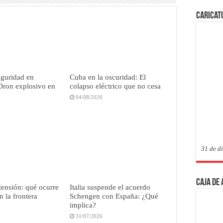
Caricat
eguridad en
Cuba en la oscuridad: El
Dron explosivo en
colapso eléctrico que no cesa
04/08/2026
31 de d
Caja de
tensión: qué ocurre
Italia suspende el acuerdo
n la frontera
Schengen con España: ¿Qué
implica?
31/07/2026