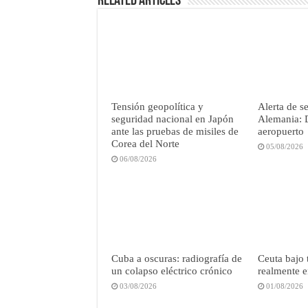
Related Articles
Tensión geopolítica y
Alerta de s
seguridad nacional en Japón
Alemania: 
ante las pruebas de misiles de
aeropuerto
Corea del Norte
05/08/2026
06/08/2026
Cuba a oscuras: radiografía de
Ceuta bajo 
un colapso eléctrico crónico
realmente e
03/08/2026
01/08/2026