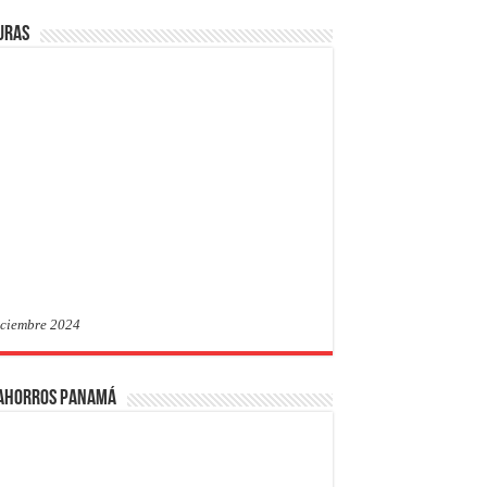
uras
iciembre 2024
 Ahorros Panamá