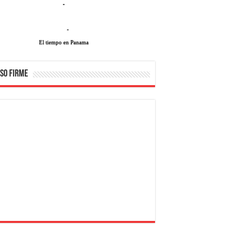
-
-
El tiempo en Panama
SO FIRME