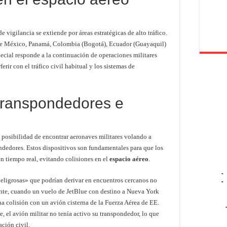
 vigilancia se extiende por áreas estratégicas de alto tráfico.
s de México, Panamá, Colombia (Bogotá), Ecuador (Guayaquil)
pecial responde a la continuación de operaciones militares
erir con el tráfico civil habitual y los sistemas de
 transpondedores e
a posibilidad de encontrar aeronaves militares volando a
pondedores. Estos dispositivos son fundamentales para que los
en tiempo real, evitando colisiones en el
espacio aéreo
.
-
eligrosas» que podrían derivar en encuentros cercanos no
-
nte, cuando un vuelo de JetBlue con destino a Nueva York
na colisión con un avión cisterna de la Fuerza Aérea de EE.
e, el avión militar no tenía activo su transpondedor, lo que
ación civil.