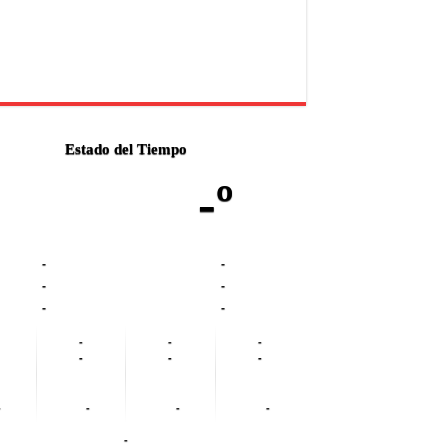
Estado del Tiempo
-º
-
-
-
-
-
-
-
-
-
-
-
-
-
-
-
-
-