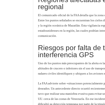
regional
El comunicado oficial de la FAA detalla que la zona de
Entre los puntos señalados se encuentran los cielo
y la región oceánica de Mazatlán. Esta vigilancia es
estadounidenses en la región, las cuales podrían interf
comunicación.
Riesgos por falta de
interferencia GPS
Uno de los puntos más preocupantes de la alerta es l
altitudes de crucero o inferiores sin el uso de trans
radares civiles identifiquen y ubiquen a los aviones 
La FAA advierte sobre «situaciones potencialmente p
deseados. Un antecedente directo ocurrió recienteme
tuvo que realizar una maniobra evasiva para evitar u
UU. cerca de las costas de Venezuela. En ese incident
dificultó su detección temprana por parte de la tripul