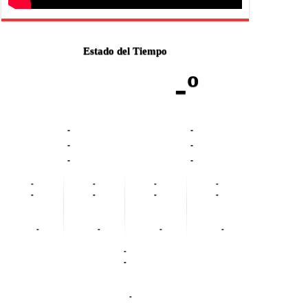
Estado del Tiempo
-º
-
-
-
-
-
-
-
-
-
-
-
-
-
-
-
-
-
-
-
-
-