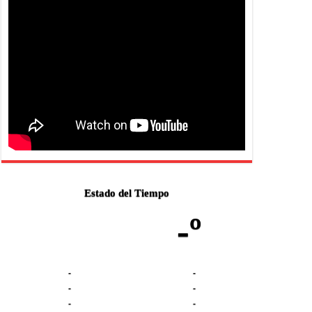
Estado del Tiempo
-º
-
-
-
-
-
-