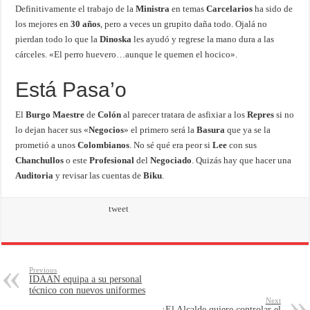
Definitivamente el trabajo de la
Ministra
en temas
Carcelarios
ha sido de
los mejores en
30 años
, pero a veces un grupito daña todo. Ojalá no
pierdan todo lo que la
Dinoska
les ayudó y regrese la mano dura a las
cárceles. «El perro huevero…aunque le quemen el hocico».
Está Pasa’o
El
Burgo Maestre
de
Colón
al parecer tratara de asfixiar a los
Repres
si no
lo dejan hacer sus «
Negocios
» el primero será la
Basura
que ya se la
prometió a unos
Colombianos
. No sé qué era peor si
Lee
con sus
Chanchullos
o este
Profesional
del
Negociado
. Quizás hay que hacer una
Auditoria
y revisar las cuentas de
Biku
.
tweet
Previous
IDAAN equipa a su personal
técnico con nuevos uniformes
Next
¿El Alcalde quiere controlar el