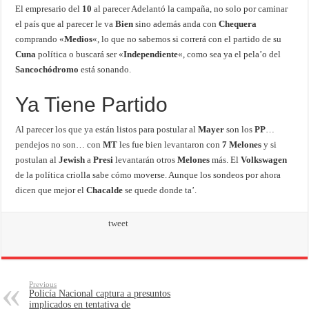
El empresario del
10
al parecer Adelantó la campaña, no solo por caminar
el país que al parecer le va
Bien
sino además anda con
Chequera
comprando «
Medios
«, lo que no sabemos si correrá con el partido de su
Cuna
política o buscará ser «
Independiente
«, como sea ya el pela’o del
Sancochódromo
está sonando.
Ya Tiene Partido
Al parecer los que ya están listos para postular al
Mayer
son los
PP
…
pendejos no son… con
MT
les fue bien levantaron con
7 Melones
y si
postulan al
Jewish
a
Presi
levantarán otros
Melones
más. El
Volkswagen
de la política criolla sabe cómo moverse. Aunque los sondeos por ahora
dicen que mejor el
Chacalde
se quede donde ta’.
tweet
Previous
Policía Nacional captura a presuntos
implicados en tentativa de