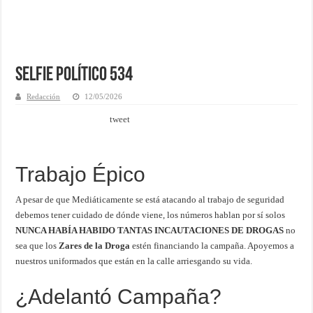
Selfie Político 534
Redacción
12/05/2026
tweet
Trabajo Épico
A pesar de que Mediáticamente se está atacando al trabajo de seguridad
debemos tener cuidado de dónde viene, los números hablan por sí solos
NUNCA HABÍA HABIDO TANTAS INCAUTACIONES DE DROGAS
no
sea que los
Zares de la Droga
estén financiando la campaña. Apoyemos a
nuestros uniformados que están en la calle arriesgando su vida.
¿Adelantó Campaña?