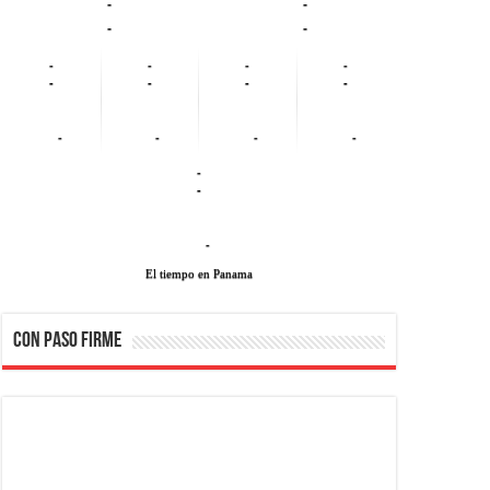
-
-
-
-
-
-
-
-
-
-
-
-
-
-
-
-
-
-
-
El tiempo en Panama
CON PASO FIRME