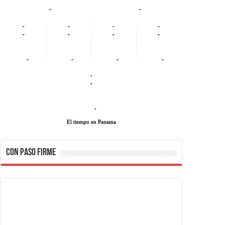
-
-
-
-
-
-
-
-
-
-
-
-
-
-
-
-
-
El tiempo en Panama
CON PASO FIRME