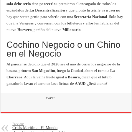
solo debe serlo sino parecerlo
» premiaron al encargado de todos los
escándalos de
La Descentralización
y que pronto la teja le va a caer no
hay que ser un genio para saberlo con una
Secretaría Nacional
. Solo hay
que ir a Veraguas y conversen con los billeteros y ellos les hablaran del
nuevo
Huevero
, perdón del nuevo
Millonario
.
Cochino Negocio o un Chino
en el Negocio
Al parecer se decidió que el
2026
sea el año de cerrar los negocios de la
basura, primero
San Miguelito
, luego la
Ciudad
,
ahora el turno a
La
Chorrera
. Aquí la vaina huele igual a
Basura
,
dicen que el futuro
ganador le lavan el carro en las oficinas de
AAUD
. ¿Será cierto?
tweet
Previous
Crisis Marítima: El Mundo