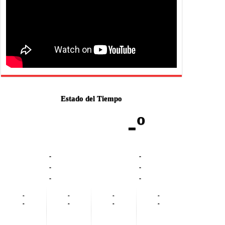
Estado del Tiempo
-º
-
-
-
-
-
-
-
-
-
-
-
-
-
-