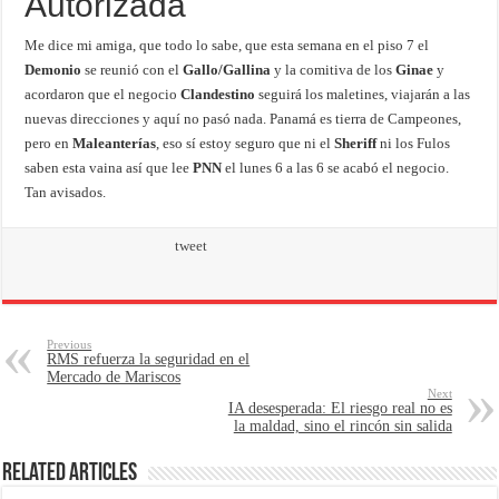
Autorizada
Me dice mi amiga, que todo lo sabe, que esta semana en el piso 7 el
Demonio
se reunió con el
Gallo/Gallina
y la comitiva de los
Ginae
y
acordaron que el negocio
Clandestino
seguirá los maletines, viajarán a las
nuevas direcciones y aquí no pasó nada. Panamá es tierra de Campeones,
pero en
Maleanterías
, eso sí estoy seguro que ni el
Sheriff
ni los Fulos
saben esta vaina así que lee
PNN
el lunes 6 a las 6 se acabó el negocio.
Tan avisados.
tweet
Previous
RMS refuerza la seguridad en el
Mercado de Mariscos
Next
IA desesperada: El riesgo real no es
la maldad, sino el rincón sin salida
Related Articles