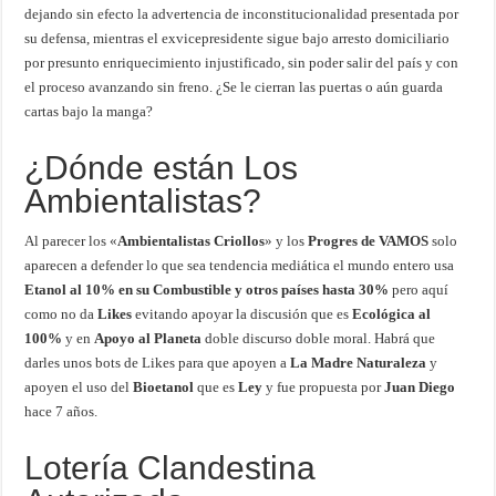
dejando sin efecto la advertencia de inconstitucionalidad presentada por
su defensa, mientras el exvicepresidente sigue bajo arresto domiciliario
por presunto enriquecimiento injustificado, sin poder salir del país y con
el proceso avanzando sin freno. ¿Se le cierran las puertas o aún guarda
cartas bajo la manga?
¿Dónde están Los
Ambientalistas?
Al parecer los «
Ambientalistas Criollos
» y los
Progres de VAMOS
solo
aparecen a defender lo que sea tendencia mediática el mundo entero usa
Etanol al 10% en su Combustible y otros países hasta 30%
pero aquí
como no da
Likes
evitando apoyar la discusión que es
Ecológica al
100%
y en
Apoyo al Planeta
doble discurso doble moral. Habrá que
darles unos bots de Likes para que apoyen a
La Madre Naturaleza
y
apoyen el uso del
Bioetanol
que es
Ley
y fue propuesta por
Juan Diego
hace 7 años.
Lotería Clandestina