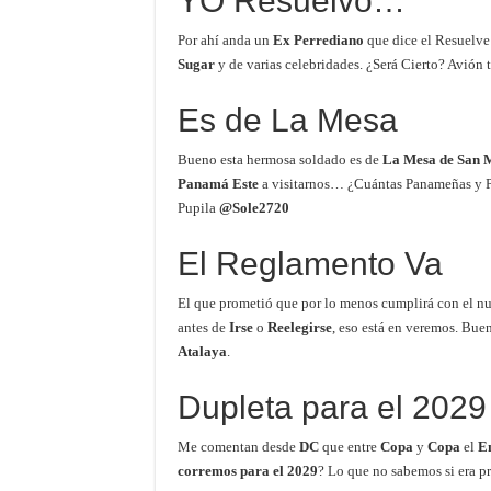
YO Resuelvo…
Por ahí anda un
Ex Perrediano
que dice el Resuelv
Sugar
y de varias celebridades. ¿Será Cierto? Avión 
Es de La Mesa
Bueno esta hermosa soldado es de
La Mesa de San 
Panamá Este
a visitarnos… ¿Cuántas Panameñas y Pa
Pupila
@Sole2720
El Reglamento Va
El que prometió que por lo menos cumplirá con el 
antes de
Irse
o
Reelegirse
, eso está en veremos. Bue
Atalaya
.
Dupleta para el 2029
Me comentan desde
DC
que entre
Copa
y
Copa
el
E
corremos para el 2029
? Lo que no sabemos si era 