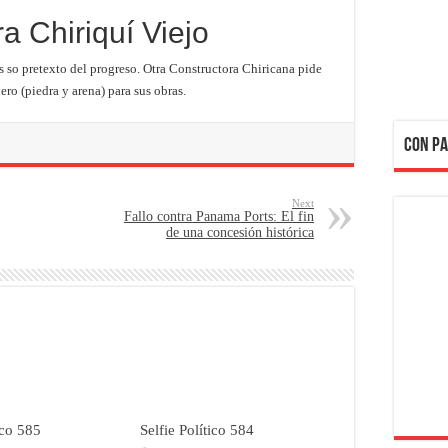
a Chiriquí Viejo
s so pretexto del progreso. Otra Constructora Chiricana pide
ro (piedra y arena) para sus obras.
CON PA
Next
Fallo contra Panama Ports: El fin
de una concesión histórica
ico 585
Selfie Político 584