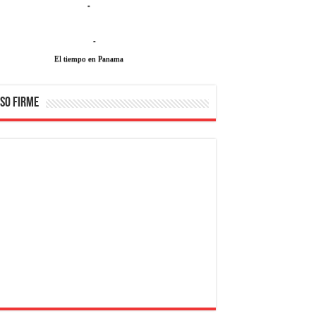
-
-
El tiempo en Panama
SO FIRME