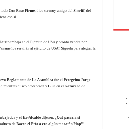
e todo
Con Paso Firme
, dice ser muy amigo del
Sheriff
, del
tiene eso sí …
Martin
trabaja en el Ejército de USA y pronto vendrá por
nameños servirán al ejército de USA? Síguela para alegrar la
nuevo
Reglamento de La Asamblea
fue el
Peregrino Jorge
no mientras buscó protección y Guía en el
Nazareno
de
-
-
mbajador
y el
Ex-Alcalde
dijeron: ¿
Qué pasaría si
producto de
Bacco el Frío o era algún maratón Plop
!!!