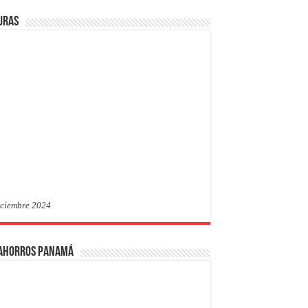
uras
iciembre 2024
 Ahorros Panamá