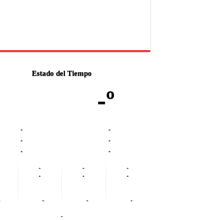
Estado del Tiempo
-º
-
-
-
-
-
-
-
-
-
-
-
-
-
-
-
-
-