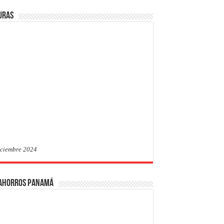
uras
iciembre 2024
 Ahorros Panamá