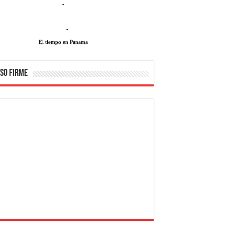
-
-
El tiempo en Panama
SO FIRME