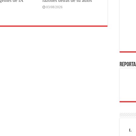
agentes de IA
razones detrás de su adiós
03/08/2026
REPORTA
L