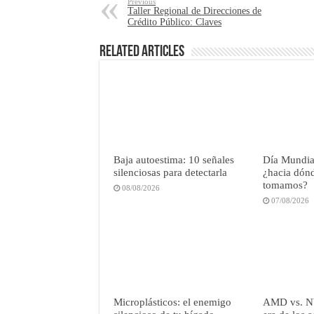
Previous
Taller Regional de Direcciones de
Crédito Público: Claves
Related Articles
Baja autoestima: 10 señales
Día Mundial
silenciosas para detectarla
¿hacia dónd
tomamos?
08/08/2026
07/08/2026
Microplásticos: el enemigo
AMD vs. N