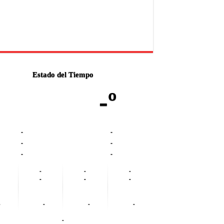
Estado del Tiempo
-º
-
-
-
-
-
-
-
-
-
-
-
-
-
-
-
-
-