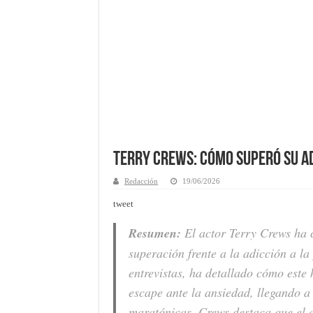
Terry Crews: Cómo superó su ad
Redacción
19/06/2026
tweet
Resumen:
El actor Terry Crews ha 
superación frente a la adicción a la
entrevistas, ha detallado cómo este
escape ante la ansiedad, llegando 
maratónicas. Crews destaca que el ai