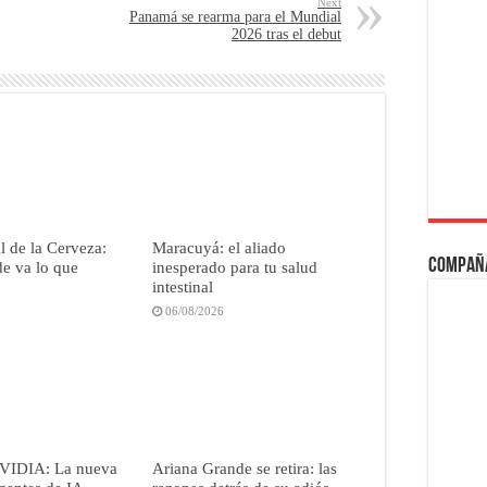
Next
Panamá se rearma para el Mundial
2026 tras el debut
 de la Cerveza:
Maracuyá: el aliado
Compañ
e va lo que
inesperado para tu salud
intestinal
06/08/2026
VIDIA: La nueva
Ariana Grande se retira: las