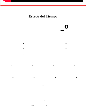
Estado del Tiempo
-º
-
-
-
-
-
-
-
-
-
-
-
-
-
-
-
-
-
-
-
-
-