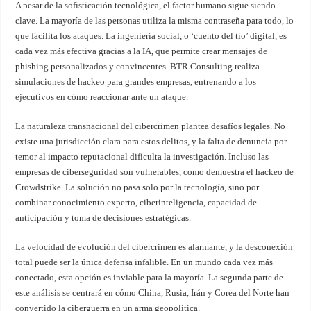
A pesar de la sofisticación tecnológica, el factor humano sigue siendo
clave. La mayoría de las personas utiliza la misma contraseña para todo, lo
que facilita los ataques. La ingeniería social, o ‘cuento del tío’ digital, es
cada vez más efectiva gracias a la IA, que permite crear mensajes de
phishing personalizados y convincentes. BTR Consulting realiza
simulaciones de hackeo para grandes empresas, entrenando a los
ejecutivos en cómo reaccionar ante un ataque.
La naturaleza transnacional del cibercrimen plantea desafíos legales. No
existe una jurisdicción clara para estos delitos, y la falta de denuncia por
temor al impacto reputacional dificulta la investigación. Incluso las
empresas de ciberseguridad son vulnerables, como demuestra el hackeo de
Crowdstrike. La solución no pasa solo por la tecnología, sino por
combinar conocimiento experto, ciberinteligencia, capacidad de
anticipación y toma de decisiones estratégicas.
La velocidad de evolución del cibercrimen es alarmante, y la desconexión
total puede ser la única defensa infalible. En un mundo cada vez más
conectado, esta opción es inviable para la mayoría. La segunda parte de
este análisis se centrará en cómo China, Rusia, Irán y Corea del Norte han
convertido la ciberguerra en un arma geopolítica.