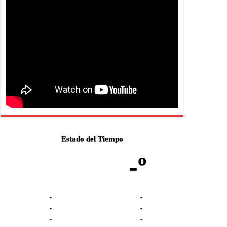
Estado del Tiempo
-º
-
-
-
-
-
-