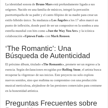
La identidad sonora de
Bruno Mars
está profundamente ligada a sus
orígenes. Nacido en una familia de músicos, integró la percusión
puertorriqueña de su padre y el canto filipino de su madre para crear un
estilo híbrido único. Su mudanza a
Los Ángeles
a los 17 años marcó un
punto de inflexión, donde pasó de ser un compositor en la sombra a una
estrella mundial con hits como
«Just the Way You Are»
y la icónica
colaboración
«Uptown Funk»
con
Mark Ronson
.
‘The Romantic’: Una
Búsqueda de Autenticidad
El próximo álbum, titulado
«The Romantic»
, promete ser un regreso a la
esencia. Según declaraciones recogidas por
Rolling Stone
, el artista busca
recuperar la «ligereza» de sus inicios. Este proyecto no solo explora
nuevos sonidos, sino que reafirma su compromiso con una producción
musical meticulosa, alejándose de las presiones comerciales para centrarse
en la honestidad artística.
Preguntas Frecuentes sobre