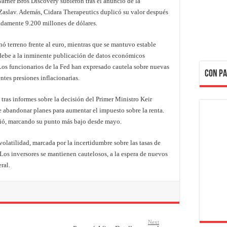
arner Bros Discovery subieron tras el anuncio de la
Zaslav. Además, Cidara Therapeutics duplicó su valor después
damente 9.200 millones de dólares.
nó terreno frente al euro, mientras que se mantuvo estable
 debe a la inminente publicación de datos económicos
. Los funcionarios de la Fed han expresado cautela sobre nuevas
CON PA
ntes presiones inflacionarias.
o, tras informes sobre la decisión del Primer Ministro Keir
 abandonar planes para aumentar el impuesto sobre la renta.
edió, marcando su punto más bajo desde mayo.
latilidad, marcada por la incertidumbre sobre las tasas de
. Los inversores se mantienen cautelosos, a la espera de nuevos
ral.
Next