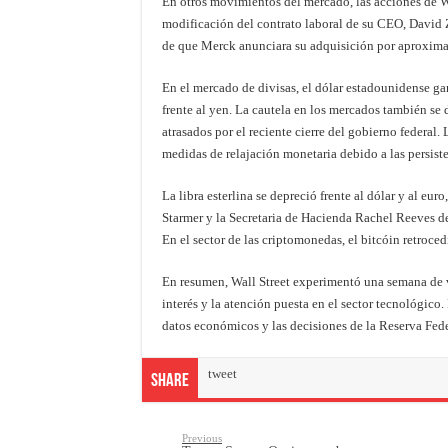
En otros movimientos del mercado, las acciones de W
modificación del contrato laboral de su CEO, David 
de que Merck anunciara su adquisición por aproxima
En el mercado de divisas, el dólar estadounidense ga
frente al yen. La cautela en los mercados también se
atrasados por el reciente cierre del gobierno federal
medidas de relajación monetaria debido a las persiste
La libra esterlina se depreció frente al dólar y al eur
Starmer y la Secretaria de Hacienda Rachel Reeves de
En el sector de las criptomonedas, el bitcóin retroc
En resumen, Wall Street experimentó una semana de vo
interés y la atención puesta en el sector tecnológico
datos económicos y las decisiones de la Reserva Fede
tweet
Share
Previous