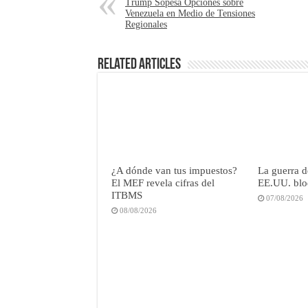
Trump Sopesa Opciones sobre
Venezuela en Medio de Tensiones
Regionales
Related Articles
¿A dónde van tus impuestos?
La guerra de
El MEF revela cifras del
EE.UU. blo
ITBMS
07/08/2026
08/08/2026