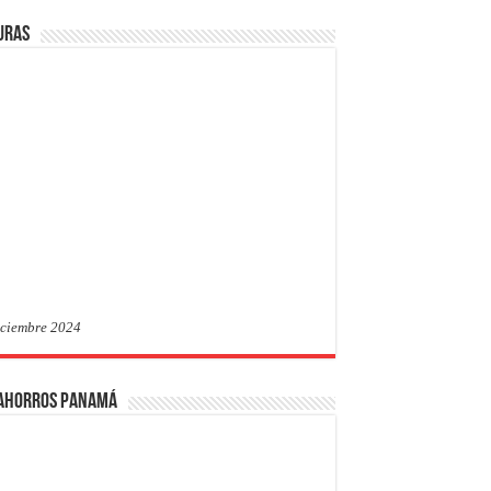
uras
iciembre 2024
 Ahorros Panamá