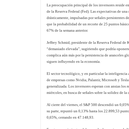
La preocupación principal de los inversores reside en e
de la Reserva Federal (Fed). Las expectativas de un
drásticamente, impulsadas por señales persistentes 
que la probabilidad de un recorte de 25 puntos básic
67% de la semana anterior.
Jeffrey Schmid, presidente de la Reserva Federal de 
“demasiado elevada”, sugiriendo que podría oponerse
complica aún más por la persistencia de aranceles g
siguen influyendo en la economía.
El sector tecnológico, y en particular la inteligencia
de empresas como Nvidia, Palantir, Microsoft y Tesla 
generalizada. Los inversores esperan con ansias los r
miércoles, en busca de señales sobre la solidez de la 
Al cierre del viernes, el S&P 500 descendió un 0,05
su parte, repuntó un 0,13% hasta los 22.899,53 punto
0,65%, cerrando en 47.148,93.