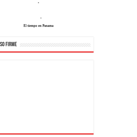
-
-
El tiempo en Panama
SO FIRME