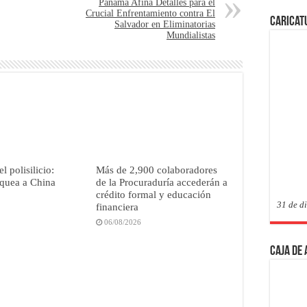
Panamá Afina Detalles para el
Crucial Enfrentamiento contra El
Caricat
Salvador en Eliminatorias
Mundialistas
l polisilicio:
Más de 2,900 colaboradores
quea a China
de la Procuraduría accederán a
crédito formal y educación
31 de d
financiera
06/08/2026
Caja de