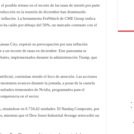
l posible retraso en el recorte de las tasas de interés por parte
a reducción en la reunión de diciembre han disminuido
de inflación. La herramienta FedWatch de CME Group indica
os ha caído por debajo del 50%, un marcado contraste con el
Kansas City, expresó su preocupación por una inflación
 a un recorte de tasas en diciembre. Este panorama se
lobales, implementados durante la administración Trump, que
 artificial, continúan siendo el foco de atención. Las acciones
mostraron avances durante la jornada, a pesar de la cautela
esultados trimestrales de Nvidia, programados para el
competencia en el sector.
-
-
%, situándose en 6.734,42 unidades. El Nasdaq Composite, por
s, mientras que el Dow Jones Industrial Average retrocedió un