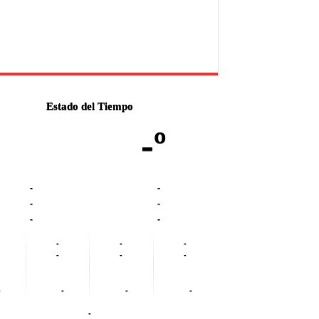
Estado del Tiempo
-º
-
-
-
-
-
-
-
-
-
-
-
-
-
-
-
-
-