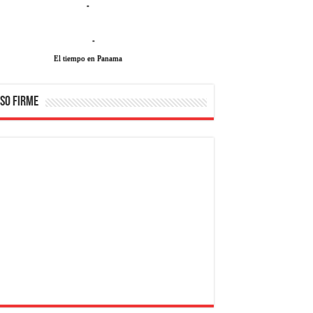
-
-
El tiempo en Panama
SO FIRME