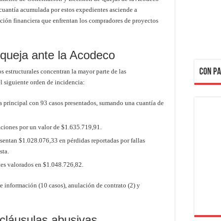
 cuantía acumulada por estos expedientes asciende a
ición financiera que enfrentan los compradores de proyectos
 queja ante la Acodeco
CON PA
os estructurales concentran la mayor parte de las
el siguiente orden de incidencia:
 principal con 93 casos presentados, sumando una cuantía de
ciones por un valor de $1.635.719,91.
entan $1.028.076,33 en pérdidas reportadas por fallas
sta.
es valorados en $1.048.726,82.
e información (10 casos), anulación de contrato (2) y
s cláusulas abusivas