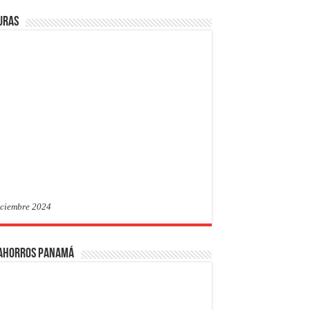
uras
iciembre 2024
 Ahorros Panamá