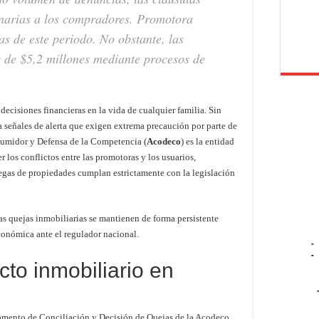
narias a los compradores. Promotora
jas de este periodo. No obstante, las
 de $5,2 millones mediante procesos de
ecisiones financieras en la vida de cualquier familia. Sin
señales de alerta que exigen extrema precaución por parte de
sumidor y Defensa de la Competencia (
Acodeco
) es la entidad
r los conflictos entre las promotoras y los usuarios,
regas de propiedades cumplan estrictamente con la legislación
s quejas inmobiliarias se mantienen de forma persistente
onómica ante el regulador nacional.
-
-
cto inmobiliario en
tamento de Conciliación y Decisión de Quejas de la Acodeco