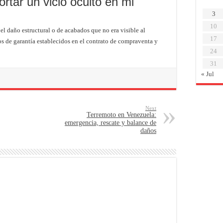
rtar un vicio oculto en mi
3
10
 el daño estructural o de acabados que no era visible al
17
s de garantía establecidos en el contrato de compraventa y
24
31
« Jul
Next
Terremoto en Venezuela:
emergencia, rescate y balance de
daños