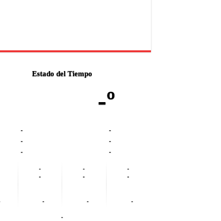
Estado del Tiempo
-º
-
-
-
-
-
-
-
-
-
-
-
-
-
-
-
-
-