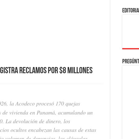
EDITORI
Pregúnt
egistra reclamos por $8 millones
26, la Acodeco procesó 170 quejas
as de vivienda en Panamá, acumulando un
0. La devolución de dinero, los
icios ocultos encabezan las causas de estas
ajo volumen de denuncias, las cláusulas