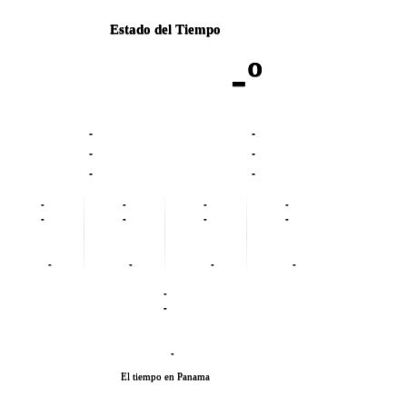
Estado del Tiempo
-º
-
-
-
-
-
-
-
-
-
-
-
-
-
-
-
-
-
-
-
-
-
El tiempo en Panama