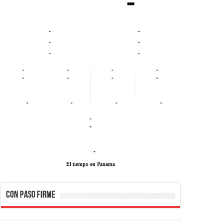
-º
-
-
-
-
-
-
-
-
-
-
-
-
-
-
-
-
-
-
-
-
-
El tiempo en Panama
CON PASO FIRME