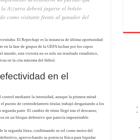
 la Azzurra deberá jugarse el boleto
do como visitante frente al ganador del
ecesitaba. El Repechaje es la instancia de última oportunidad
te en la fase de grupos de la UEFA luchan por los cupos
l mundo, esta victoria no es solo un resultado estadístico,
vas en la cita máxima del fútbol.
 efectividad en el
 control mediante la intensidad, aunque la primera mitad
l puesto de centrodelantero titular, trabajó desgastando a los
-
a segunda parte. El cambio de ritmo llegó tras el descanso,
-
cios en un bloque defensivo que parecía impenetrable.
de la segunda línea, confirmando su rol como motor del
efinitivo, aprovechando su potencia física para liquidar