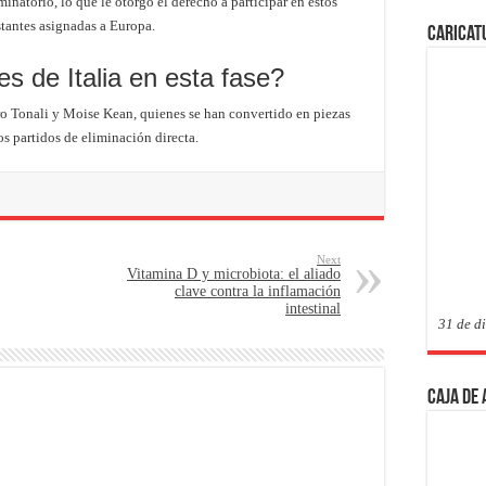
minatorio, lo que le otorgó el derecho a participar en estos
stantes asignadas a Europa.
Caricat
s de Italia en esta fase?
ro Tonali y Moise Kean, quienes se han convertido en piezas
s partidos de eliminación directa.
Next
Vitamina D y microbiota: el aliado
clave contra la inflamación
intestinal
31 de d
Caja de