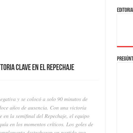
EDITORI
Pregúnt
ctoria clave en el Repechaje
negativa y se colocó a solo 90 minutos de
doce años de ausencia. Con una victoria
e en la semifinal del Repechaje, el equipo
uía en los momentos críticos. Los goles de
complemento destrabaron un partido que