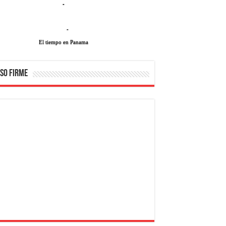
-
-
El tiempo en Panama
SO FIRME