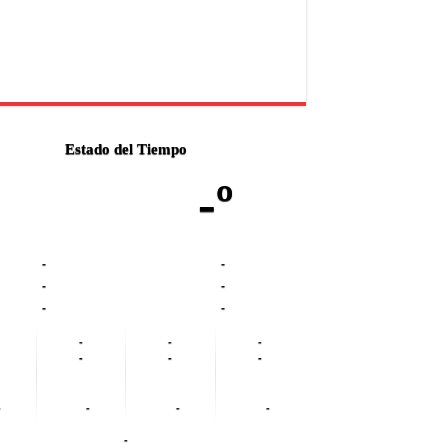
Estado del Tiempo
-º
-
-
-
-
-
-
-
-
-
-
-
-
-
-
-
-
-