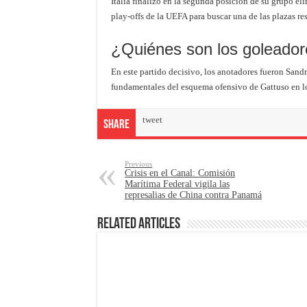
Italia finalizó en la segunda posición de su grupo eli
play-offs de la UEFA para buscar una de las plazas re
¿Quiénes son los goleadore
En este partido decisivo, los anotadores fueron Sand
fundamentales del esquema ofensivo de Gattuso en lo
tweet
Share
Previous
Crisis en el Canal: Comisión
Marítima Federal vigila las
represalias de China contra Panamá
Related Articles