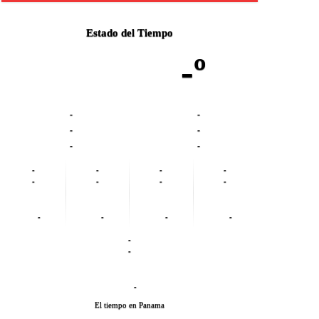
Estado del Tiempo
-º
-
-
-
-
-
-
-
-
-
-
-
-
-
-
-
-
-
-
-
-
-
El tiempo en Panama