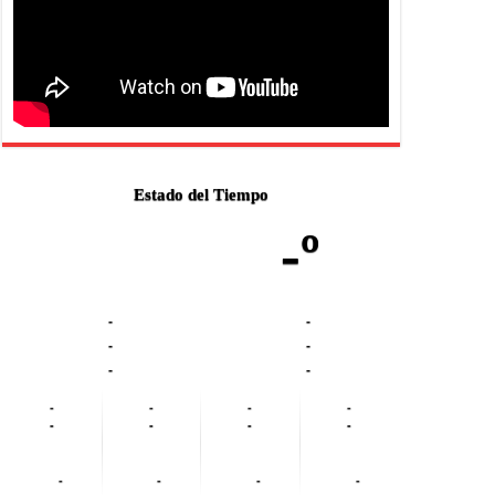
Estado del Tiempo
-º
-
-
-
-
-
-
-
-
-
-
-
-
-
-
-
-
-
-