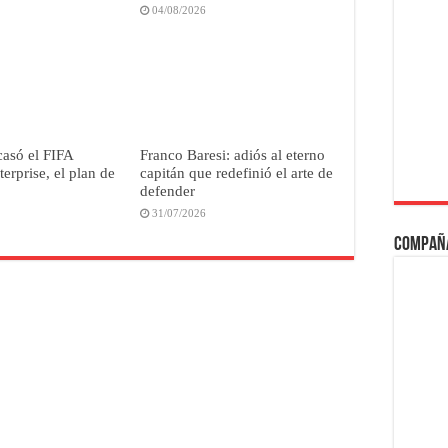
04/08/2026
casó el FIFA
Franco Baresi: adiós al eterno
erprise, el plan de
capitán que redefinió el arte de
defender
31/07/2026
Compañ