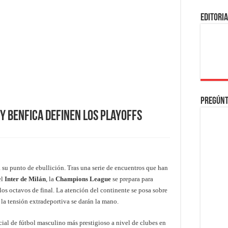
EDITORI
Pregúnt
y Benfica definen los Playoffs
u punto de ebullición. Tras una serie de encuentros que han
el
Inter de Milán
, la
Champions League
se prepara para
os octavos de final. La atención del continente se posa sobre
y la tensión extradeportiva se darán la mano.
icial de fútbol masculino más prestigioso a nivel de clubes en