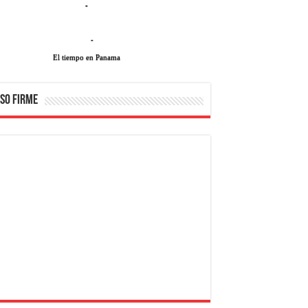
-
-
El tiempo en Panama
SO FIRME