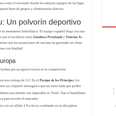
ona como el escenario donde los mejores equipos de las ligas
uperar fases de grupos y eliminatorias directas.
: Un polvorín deportivo
e lo meramente futbolístico. El equipo español llega con una
o por el incidente entre
Gianluca Prestianni
y
Vinicius Jr.
ntino tras las acusaciones de racismo ha generado un clima
nar con frialdad.
Europa
 luchan por su supervivencia en la competición:
ta una ventaja de 3-2. En el
Parque de los Príncipes
, los
s ante un conjunto monegasco que no tiene nada que perder.
-
frenta una misión casi imposible en Turín. Tras el humillante
-
ca para revertir el marcador.
ia con un sólido 2-0 a favor, confiando en su disciplina