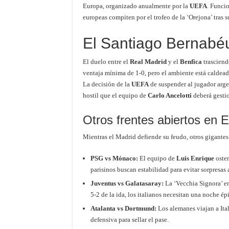
Europa, organizado anualmente por la
UEFA
. Funci
europeas compiten por el trofeo de la ‘Orejona’ tras s
El Santiago Bernabéu
El duelo entre el
Real Madrid
y el
Benfica
trasciend
ventaja mínima de 1-0, pero el ambiente está caldead
La decisión de la
UEFA
de suspender al jugador arge
hostil que el equipo de
Carlo Ancelotti
deberá gestio
Otros frentes abiertos en 
Mientras el Madrid defiende su feudo, otros gigantes
PSG vs Mónaco:
El equipo de
Luis Enrique
osten
parisinos buscan estabilidad para evitar sorpresa
Juventus vs Galatasaray:
La ‘Vecchia Signora’ en
5-2 de la ida, los italianos necesitan una noche épi
Atalanta vs Dortmund:
Los alemanes viajan a Ital
defensiva para sellar el pase.