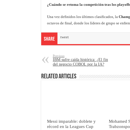
¿Cuándo se retoma la competición tras los playoff
Una vez definidos los últimos clasificados, la
Champ
octavos de final, donde los líderes de grupo se enfren
tweet
Share
Previous
IBM sufre caída histórica: ¿El fin
del negocio COBOL por la IA?
Related Articles
Messi imparable: doblete y
Mohamed Sal
récord en la Leagues Cup
Trabzonspor