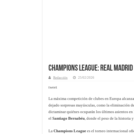
Champions League: Real Madrid 
Redacción
25/02/2026
tweet
La máxima competición de clubes en Europa alcanza s
dejado sorpresas mayúsculas, como la eliminación d
dictaminar quiénes ocuparán los últimos asientos en l
el
Santiago Bernabéu
, donde el peso de la historia 
La
Champions League
es el torneo internacional of