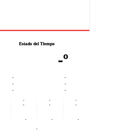
Estado del Tiempo
-º
-
-
-
-
-
-
-
-
-
-
-
-
-
-
-
-
-