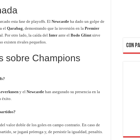
rnada
rcado esta fase de playoffs. El
Newcastle
ha dado un golpe de
ra el
Qarabag
, demostrando que la inversión en la
Premier
l. Por otro lado, la caída del
Inter
ante el
Bodo Glimt
sirve
o existen rivales pequeños.
CON PA
es sobre Champions
fs?
Leverkusen
y el
Newcastle
han asegurado su presencia en la
n éxito.
 partidos?
 del valor doble de los goles en campo contrario. En caso de
rtido, se jugará prórroga y, de persistir la igualdad, penaltis.