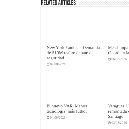
Related Articles
New York Yankees: Demanda
Messi impar
de $10M reabre debate de
récord en 
seguridad
06/08/2026
07/08/2026
El nuevo VAR: Menos
Veraguas U
tecnología, más fútbol
remontada 
Santiago
04/08/2026
03/08/2026