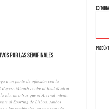
EDITORI
Pregúnt
ivos por las semifinales
a a un punto de inflexión con la
 El Bayern Múnich recibe al Real Madrid
 la ida, mientras que el Arsenal intenta
rente al Sporting de Lisboa. Ambos
os a las semifinales, en una jornada