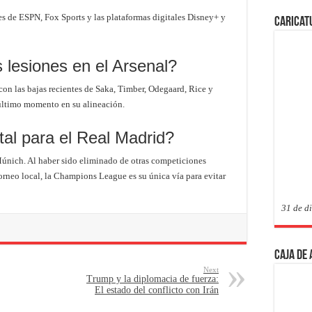
les de ESPN, Fox Sports y las plataformas digitales Disney+ y
Caricat
s lesiones en el Arsenal?
on las bajas recientes de Saka, Timber, Odegaard, Rice y
e último momento en su alineación.
tal para el Real Madrid?
únich. Al haber sido eliminado de otras competiciones
orneo local, la Champions League es su única vía para evitar
31 de d
Caja de
Next
Trump y la diplomacia de fuerza:
El estado del conflicto con Irán