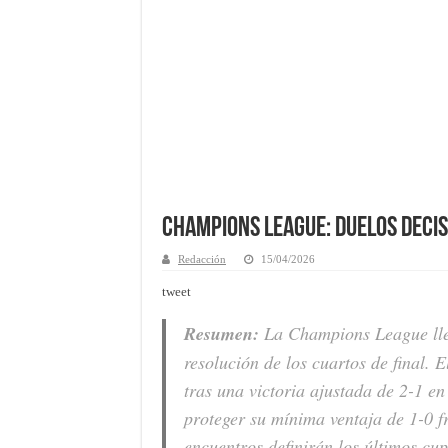
Champions League: Duelos decis
Redacción
15/04/2026
tweet
Resumen:
La Champions League lleg
resolución de los cuartos de final.
tras una victoria ajustada de 2-1 en
proteger su mínima ventaja de 1-0 f
encuentros definirán los últimos cup