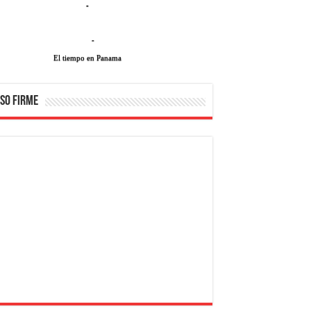
-
-
El tiempo en Panama
SO FIRME