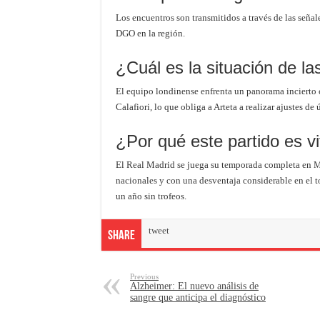
Los encuentros son transmitidos a través de las seña
DGO en la región.
¿Cuál es la situación de la
El equipo londinense enfrenta un panorama incierto c
Calafiori, lo que obliga a Arteta a realizar ajustes d
¿Por qué este partido es vi
El Real Madrid se juega su temporada completa en M
nacionales y con una desventaja considerable en el t
un año sin trofeos.
tweet
Share
Previous
Alzheimer: El nuevo análisis de
sangre que anticipa el diagnóstico