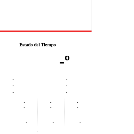
Estado del Tiempo
-º
-
-
-
-
-
-
-
-
-
-
-
-
-
-
-
-
-