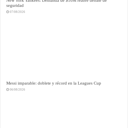
New York Yankees: Demanda de $10M reabre debate de
seguridad
07/08/2026
Messi imparable: doblete y récord en la Leagues Cup
06/08/2026