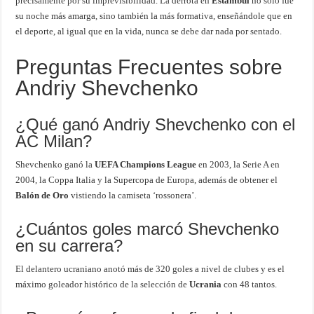
precisamente por su imprevisibilidad. La derrota en
Estambul
no solo fue
su noche más amarga, sino también la más formativa, enseñándole que en
el deporte, al igual que en la vida, nunca se debe dar nada por sentado.
Preguntas Frecuentes sobre
Andriy Shevchenko
¿Qué ganó Andriy Shevchenko con el
AC Milan?
Shevchenko ganó la
UEFA Champions League
en 2003, la Serie A en
2004, la Coppa Italia y la Supercopa de Europa, además de obtener el
Balón de Oro
vistiendo la camiseta ‘rossonera’.
¿Cuántos goles marcó Shevchenko
en su carrera?
El delantero ucraniano anotó más de 320 goles a nivel de clubes y es el
máximo goleador histórico de la selección de
Ucrania
con 48 tantos.