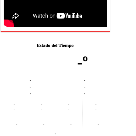
Estado del Tiempo
-º
-
-
-
-
-
-
-
-
-
-
-
-
-
-
-
-
-
-
-