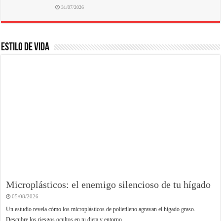
31/07/2026
ESTILO DE VIDA
Microplásticos: el enemigo silencioso de tu hígado
05/08/2026
Un estudio revela cómo los microplásticos de polietileno agravan el hígado graso.
Descubre los riesgos ocultos en tu dieta y entorno.