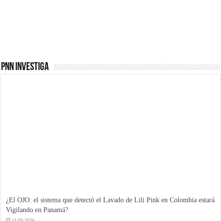
Panamá y Japón: Nueva
Davivienda Panamá
era de cooperación en el
activa $20 millones para
Canal
proyectos sostenibles
PNN INVESTIGA
¿El OJO: el sistema que detectó el Lavado de Lili Pink en Colombia estará
Vigilando en Panamá?
11/05/2026