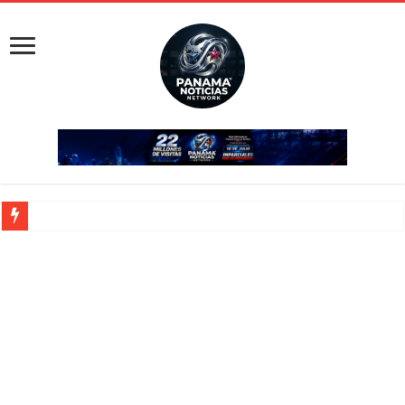
Presidente Mulino y Japón: Alianza por el Metro y Canal
Precios de combustibles en Panamá: ajuste al alza en agosto
Presidente Mulino impulsa la movilidad verde con buses eléctricos en el Casco 
Panamá y Japón: Nueva era de cooperación en el Canal
Davivienda Panamá activa $20 millones para proyectos sostenibles
Presidente Mulino y Japón: Alianza por el Metro y