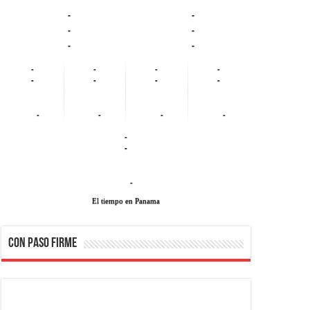
-
-
-
-
-
-
-
-
-
-
-
-
-
-
-
-
-
-
-
-
-
El tiempo en Panama
CON PASO FIRME