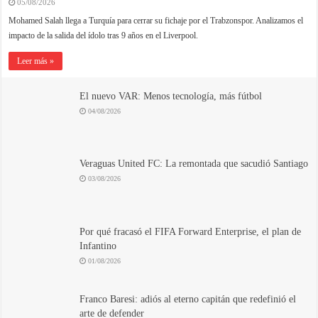
05/08/2026
Mohamed Salah llega a Turquía para cerrar su fichaje por el Trabzonspor. Analizamos el
impacto de la salida del ídolo tras 9 años en el Liverpool.
Leer más »
El nuevo VAR: Menos tecnología, más fútbol
04/08/2026
Veraguas United FC: La remontada que sacudió Santiago
03/08/2026
Por qué fracasó el FIFA Forward Enterprise, el plan de
Infantino
01/08/2026
Franco Baresi: adiós al eterno capitán que redefinió el
arte de defender